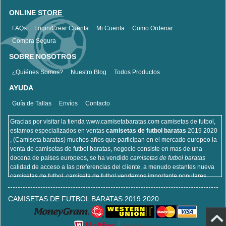
ONLINE STORE
FAQs
Login/Crear Cuenta
Mi Cuenta
Como Ordenar
Compra Segura
SOBRE NOSOTROS
¿Quiénes Somos?
Nuestro Blog
Todos Productos
AYUDA
Guía de Tallas
Envíos
Contacto
Gracias por visitar la tienda www.camisetabaratas.com camisetas de futbol,
estamos especializados en ventas
camisetas de futbol baratas
2019 2020
, (Camiseta baratas) muchos años que participan en el mercado europeo la
venta de camisetas de futbol baratas, negocio consiste en mas de una
docena de países europeos, se ha vendido
camisetas de futbol baratas
calidad de acceso a las preferencias del cliente, a menudo estantes nueva
camisetas de futbol, camiseta de futbol vendemos importante populares,
incluyendo equipaciones de fútbol del real Madrid, camisetas de futbol de
Barcelona, camisa de futbol Arsenal, y la camisa de fútbol Atlético de Madrid,
CAMISETAS DE FUTBOL BARATAS 2019 2020
sitios de la camisa de futbol que venden , cien por ciento algodón, lavable a
máquina, no desapareciendo, la calidad puede ser garantizada, puedes
estar seguro de comprar!