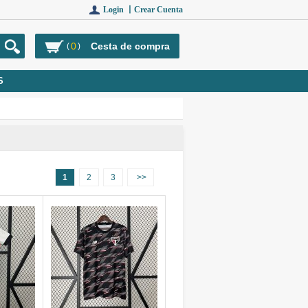
Login 丨
Crear Cuenta
0
Cesta de compra
(
)
S
1
2
3
>>