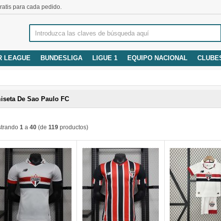
atis para cada pedido.
R LEAGUE
BUNDESLIGA
LIGUE 1
EQUIPO NACIONAL
CLUBE
iseta De Sao Paulo FC
trando
1
a
40
(de
119
productos)