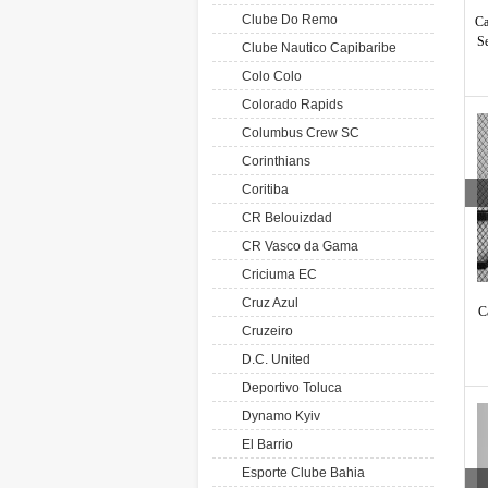
Clube Do Remo
Ca
S
Clube Nautico Capibaribe
Colo Colo
Colorado Rapids
Columbus Crew SC
Corinthians
Coritiba
CR Belouizdad
CR Vasco da Gama
Criciuma EC
Cruz Azul
C
Cruzeiro
D.C. United
Deportivo Toluca
Dynamo Kyiv
El Barrio
Esporte Clube Bahia