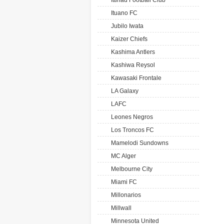
Ittihad Football Club
Ituano FC
Jubilo Iwata
Kaizer Chiefs
Kashima Antlers
Kashiwa Reysol
Kawasaki Frontale
LA Galaxy
LAFC
Leones Negros
Los Troncos FC
Mamelodi Sundowns
MC Alger
Melbourne City
Miami FC
Millonarios
Millwall
Minnesota United