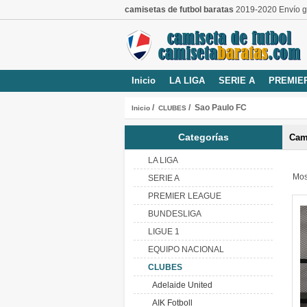
camisetas de futbol baratas
2019-2020 Envío gr
Inicio
LA LIGA
SERIE A
PREMIE
/
/ Sao Paulo FC
Inicio
CLUBES
Categorías
Cam
LA LIGA
Mos
SERIE A
PREMIER LEAGUE
BUNDESLIGA
LIGUE 1
EQUIPO NACIONAL
CLUBES
Adelaide United
AIK Fotboll