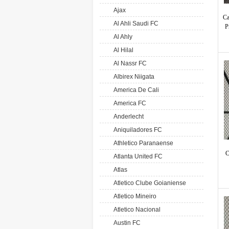
Ajax
Ca
Al Ahli Saudi FC
P
Al Ahly
Al Hilal
Al Nassr FC
Albirex Niigata
America De Cali
America FC
Anderlecht
Aniquiladores FC
Athletico Paranaense
C
Atlanta United FC
Atlas
Atletico Clube Goianiense
Atletico Mineiro
Atletico Nacional
Austin FC