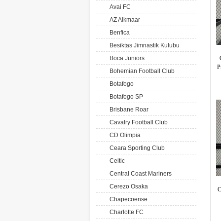
Avai FC
AZ Alkmaar
Benfica
Besiktas Jimnastik Kulubu
Boca Juniors
P
Bohemian Football Club
Botafogo
Botafogo SP
Brisbane Roar
Cavalry Football Club
CD Olimpia
Ceara Sporting Club
Celtic
Central Coast Mariners
Cerezo Osaka
C
Chapecoense
Charlotte FC