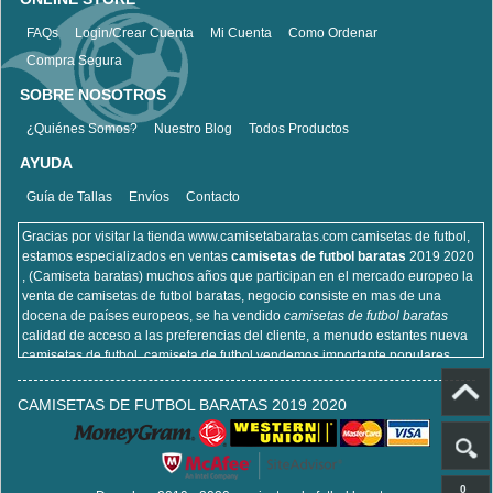
FAQs
Login/Crear Cuenta
Mi Cuenta
Como Ordenar
Compra Segura
SOBRE NOSOTROS
¿Quiénes Somos?
Nuestro Blog
Todos Productos
AYUDA
Guía de Tallas
Envíos
Contacto
Gracias por visitar la tienda www.camisetabaratas.com camisetas de futbol,
estamos especializados en ventas
camisetas de futbol baratas
2019 2020
, (Camiseta baratas) muchos años que participan en el mercado europeo la
venta de camisetas de futbol baratas, negocio consiste en mas de una
docena de países europeos, se ha vendido
camisetas de futbol baratas
calidad de acceso a las preferencias del cliente, a menudo estantes nueva
camisetas de futbol, camiseta de futbol vendemos importante populares,
incluyendo equipaciones de fútbol del real Madrid, camisetas de futbol de
Barcelona, camisa de futbol Arsenal, y la camisa de fútbol Atlético de Madrid,
CAMISETAS DE FUTBOL BARATAS 2019 2020
sitios de la camisa de futbol que venden , cien por ciento algodón, lavable a
máquina, no desapareciendo, la calidad puede ser garantizada, puedes
estar seguro de comprar!
0