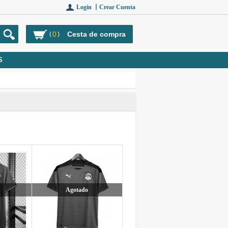
Login 丨
Crear Cuenta
0
Cesta de compra
(
)
S
Agotado