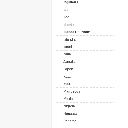
Inglaterra
Iran
Iraq
Irlanda
Irlanda Del Norte
Islandia
Israel
Italia
Jamaica
Japon
Katar
Mali
Marruecos
Mexico
Nigeria
Noruega
Panama