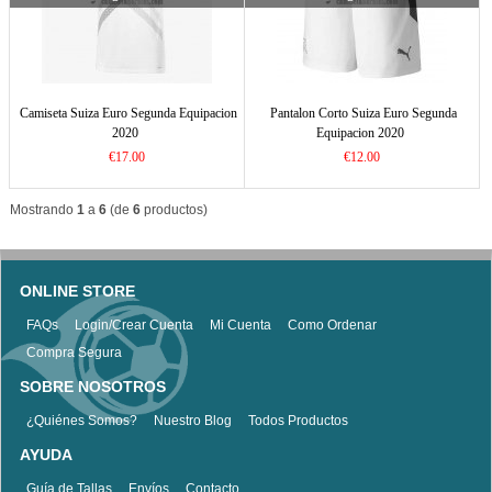
Camiseta Suiza Euro Segunda Equipacion
Pantalon Corto Suiza Euro Segunda
2020
Equipacion 2020
€17.00
€12.00
Mostrando
1
a
6
(de
6
productos)
ONLINE STORE
FAQs
Login/Crear Cuenta
Mi Cuenta
Como Ordenar
Compra Segura
SOBRE NOSOTROS
¿Quiénes Somos?
Nuestro Blog
Todos Productos
AYUDA
Guía de Tallas
Envíos
Contacto