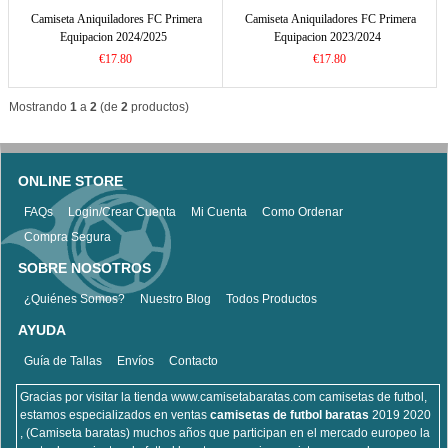
Camiseta Aniquiladores FC Primera
Camiseta Aniquiladores FC Primera
Equipacion 2024/2025
Equipacion 2023/2024
€17.80
€17.80
Mostrando
1
a
2
(de
2
productos)
ONLINE STORE
FAQs
Login/Crear Cuenta
Mi Cuenta
Como Ordenar
Compra Segura
SOBRE NOSOTROS
¿Quiénes Somos?
Nuestro Blog
Todos Productos
AYUDA
Guía de Tallas
Envíos
Contacto
Gracias por visitar la tienda www.camisetabaratas.com camisetas de futbol,
estamos especializados en ventas
camisetas de futbol baratas
2019 2020
, (Camiseta baratas) muchos años que participan en el mercado europeo la