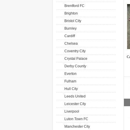
Brentford FC
Brighton
Bristol City
Burnley
Cardiff
Chelsea
Coventry City
Ca
Crystal Palace
Derby County
Everton
Fulham
Hull City
Leeds United
Leicester City
Liverpool
Luton Town FC
Manchester City