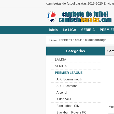
camisetas de futbol baratas
2019-2020 Envío gr
Inicio
LA LIGA
SERIE A
PREMIE
/
/ Middlesbrough
Inicio
PREMIER LEAGUE
Categorías
Cam
LA LIGA
SERIE A
PREMIER LEAGUE
AFC Bournemouth
AFC Richmond
Arsenal
Aston Villa
Birmingham City
Mos
Blackburn Rovers F.C.