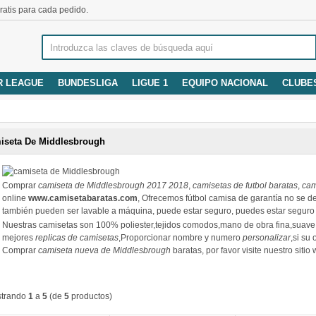
atis para cada pedido.
R LEAGUE
BUNDESLIGA
LIGUE 1
EQUIPO NACIONAL
CLUBE
iseta De Middlesbrough
Comprar
camiseta de Middlesbrough 2017 2018
,
camisetas de futbol baratas
,
cam
online
www.camisetabaratas.com
, Ofrecemos fútbol camisa de garantía no se d
también pueden ser lavable a máquina, puede estar seguro, puedes estar seguro
Nuestras camisetas son 100% poliester,tejidos comodos,mano de obra fina,suav
mejores
replicas de camisetas
,Proporcionar nombre y numero
personalizar
,si su
Comprar
camiseta nueva de Middlesbrough
baratas, por favor visite nuestro sitio
trando
1
a
5
(de
5
productos)