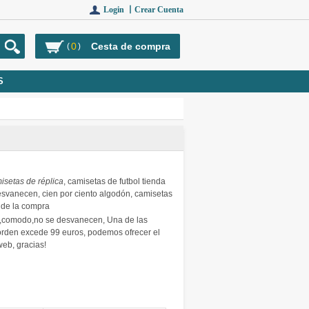
Login 丨
Crear Cuenta
0
Cesta de compra
(
)
S
isetas de réplica
, camisetas de futbol tienda
esvanecen, cien por ciento algodón, camisetas
 de la compra
e,comodo,no se desvanecen, Una de las
 orden excede 99 euros, podemos ofrecer el
 web, gracias!