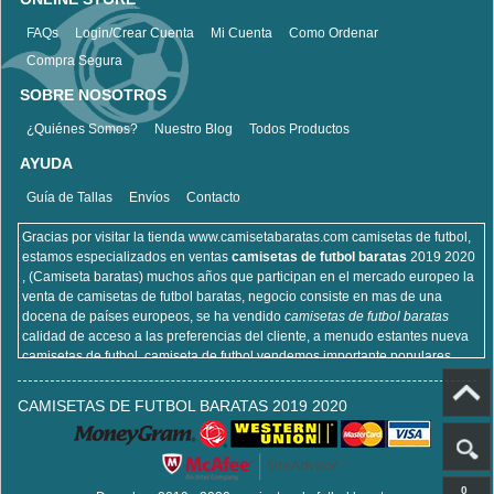
FAQs
Login/Crear Cuenta
Mi Cuenta
Como Ordenar
Compra Segura
SOBRE NOSOTROS
¿Quiénes Somos?
Nuestro Blog
Todos Productos
AYUDA
Guía de Tallas
Envíos
Contacto
Gracias por visitar la tienda www.camisetabaratas.com camisetas de futbol,
estamos especializados en ventas
camisetas de futbol baratas
2019 2020
, (Camiseta baratas) muchos años que participan en el mercado europeo la
venta de camisetas de futbol baratas, negocio consiste en mas de una
docena de países europeos, se ha vendido
camisetas de futbol baratas
calidad de acceso a las preferencias del cliente, a menudo estantes nueva
camisetas de futbol, camiseta de futbol vendemos importante populares,
incluyendo equipaciones de fútbol del real Madrid, camisetas de futbol de
Barcelona, camisa de futbol Arsenal, y la camisa de fútbol Atlético de Madrid,
CAMISETAS DE FUTBOL BARATAS 2019 2020
sitios de la camisa de futbol que venden , cien por ciento algodón, lavable a
máquina, no desapareciendo, la calidad puede ser garantizada, puedes
estar seguro de comprar!
0