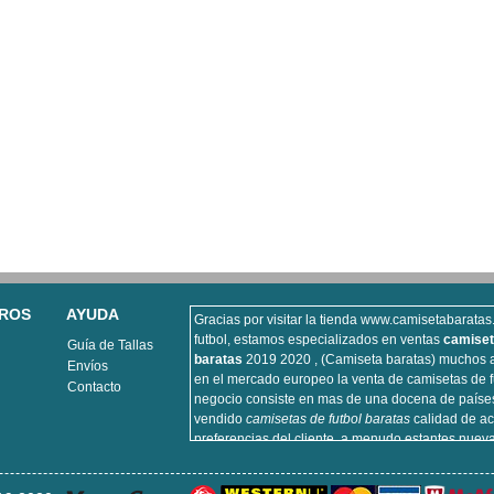
ROS
AYUDA
Gracias por visitar la tienda www.camisetabarata
futbol, estamos especializados en ventas
camiset
Guía de Tallas
baratas
2019 2020 , (Camiseta baratas) muchos a
Envíos
en el mercado europeo la venta de camisetas de f
Contacto
negocio consiste en mas de una docena de paíse
vendido
camisetas de futbol baratas
calidad de ac
preferencias del cliente, a menudo estantes nuev
futbol, camiseta de futbol vendemos importante p
incluyendo equipaciones de fútbol del real Madri