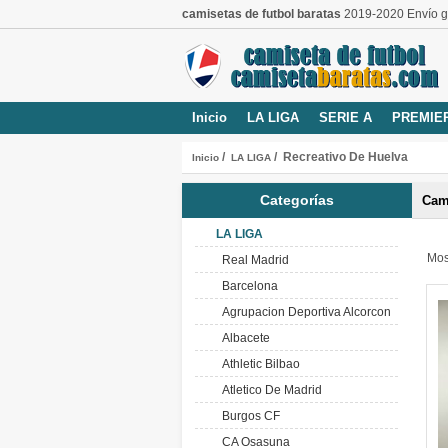
camisetas de futbol baratas
2019-2020 Envío gr
Inicio
LA LIGA
SERIE A
PREMIE
/
/ Recreativo De Huelva
Inicio
LA LIGA
Categorías
Cam
LA LIGA
Mos
Real Madrid
Barcelona
Agrupacion Deportiva Alcorcon
Albacete
Athletic Bilbao
Atletico De Madrid
Burgos CF
CA Osasuna