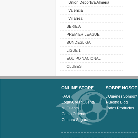
Union Deportiva Almeria
Valencia
Villarreal
SERIE A
PREMIER LEAGUE
BUNDESLIGA
LIGUE 1
EQUIPO NACIONAL
CLUBES
ONLINE STORE
SOBRE NOSOT
FAQs
¿Quiénes Somos?
Login/Crear Cuenta
Nuestro Blog
Mi Cuenta
Todos Productos
Como Ordenar
Compra Segura