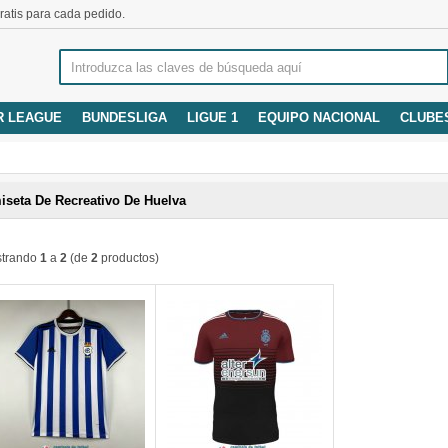
atis para cada pedido.
R LEAGUE
BUNDESLIGA
LIGUE 1
EQUIPO NACIONAL
CLUBE
iseta De Recreativo De Huelva
trando
1
a
2
(de
2
productos)