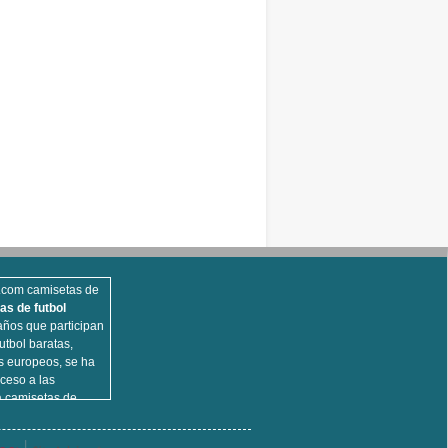
s.com camisetas de
as de futbol
ños que participan
utbol baratas,
s europeos, se ha
ceso a las
a camisetas de
opulares,
d, camisetas de