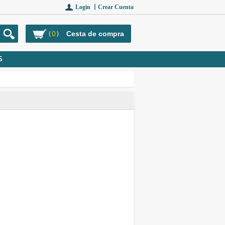
Login 丨
Crear Cuenta
0
Cesta de compra
(
)
S