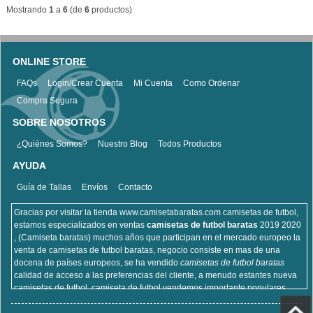
Mostrando
1
a
6
(de
6
productos)
ONLINE STORE
FAQs
Login/Crear Cuenta
Mi Cuenta
Como Ordenar
Compra Segura
SOBRE NOSOTROS
¿Quiénes Somos?
Nuestro Blog
Todos Productos
AYUDA
Guía de Tallas
Envíos
Contacto
Gracias por visitar la tienda www.camisetabaratas.com camisetas de futbol,
estamos especializados en ventas
camisetas de futbol baratas
2019 2020
, (Camiseta baratas) muchos años que participan en el mercado europeo la
venta de camisetas de futbol baratas, negocio consiste en mas de una
docena de países europeos, se ha vendido
camisetas de futbol baratas
calidad de acceso a las preferencias del cliente, a menudo estantes nueva
camisetas de futbol, camiseta de futbol vendemos importante populares,
incluyendo equipaciones de fútbol del real Madrid, camisetas de futbol de
Barcelona, camisa de futbol Arsenal, y la camisa de fútbol Atlético de Madrid,