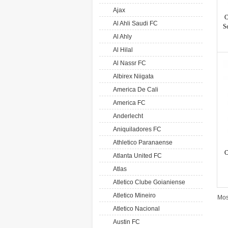
Ajax
C
Al Ahli Saudi FC
S
Al Ahly
Al Hilal
Al Nassr FC
Albirex Niigata
America De Cali
America FC
Anderlecht
Aniquiladores FC
Athletico Paranaense
C
Atlanta United FC
Atlas
Atletico Clube Goianiense
Atletico Mineiro
Mos
Atletico Nacional
Austin FC