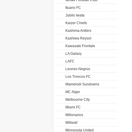
Ittihad Football Club
Ituano FC
Jubilo Iwata
Kaizer Chiefs
Kashima Antlers
Kashiwa Reysol
Kawasaki Frontale
LA Galaxy
LAFC
Leones Negros
Los Troncos FC
Mamelodi Sundowns
MC Alger
Melbourne City
Miami FC
Millonarios
Millwall
Minnesota United