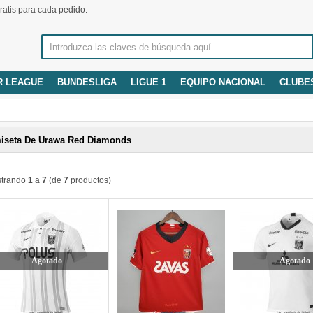
atis para cada pedido.
R LEAGUE
BUNDESLIGA
LIGUE 1
EQUIPO NACIONAL
CLUBE
iseta De Urawa Red Diamonds
trando
1
a
7
(de
7
productos)
Agotado
Agotado