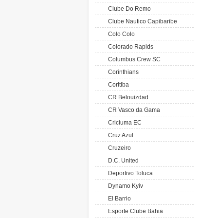
Clube Do Remo
Clube Nautico Capibaribe
Colo Colo
Colorado Rapids
Columbus Crew SC
Corinthians
Coritiba
CR Belouizdad
CR Vasco da Gama
Criciuma EC
Cruz Azul
Cruzeiro
D.C. United
Deportivo Toluca
Dynamo Kyiv
El Barrio
Esporte Clube Bahia