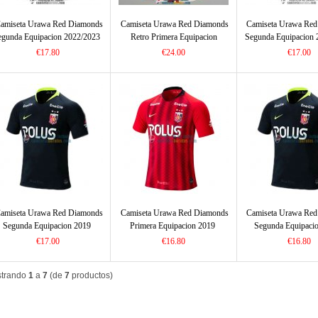
amiseta Urawa Red Diamonds
Camiseta Urawa Red Diamonds
Camiseta Urawa Re
egunda Equipacion 2022/2023
Retro Primera Equipacion
Segunda Equipacion 
2008/2009
€17.80
€24.00
€17.00
amiseta Urawa Red Diamonds
Camiseta Urawa Red Diamonds
Camiseta Urawa Re
Segunda Equipacion 2019
Primera Equipacion 2019
Segunda Equipaci
€17.00
€16.80
€16.80
trando
1
a
7
(de
7
productos)