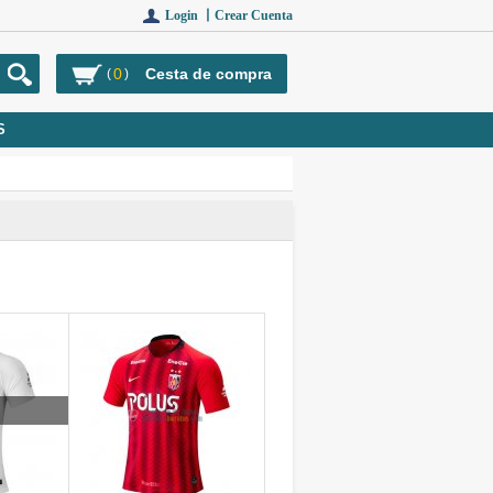
Login 丨
Crear Cuenta
0
Cesta de compra
(
)
S