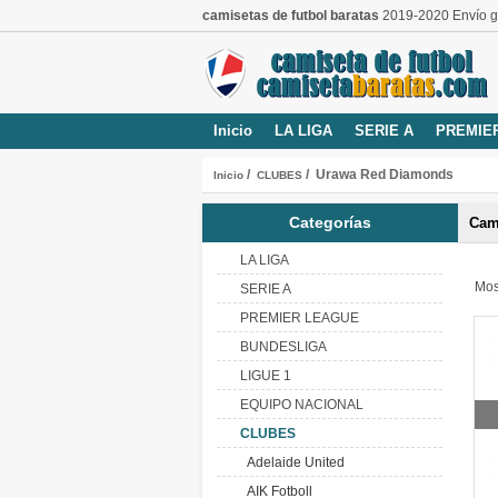
camisetas de futbol baratas
2019-2020 Envío gr
Inicio
LA LIGA
SERIE A
PREMIE
/
/ Urawa Red Diamonds
Inicio
CLUBES
Categorías
Cam
LA LIGA
Mos
SERIE A
PREMIER LEAGUE
BUNDESLIGA
LIGUE 1
EQUIPO NACIONAL
CLUBES
Adelaide United
AIK Fotboll