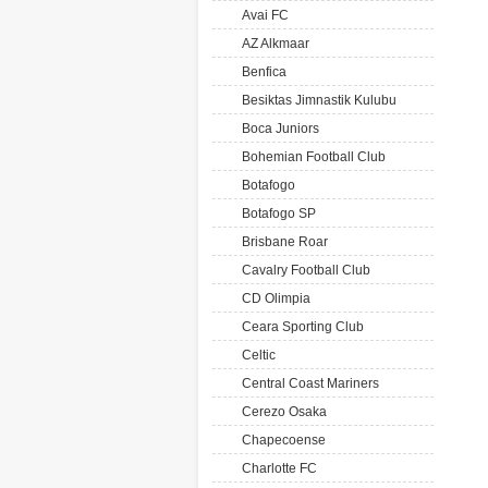
Avai FC
AZ Alkmaar
Benfica
Besiktas Jimnastik Kulubu
Boca Juniors
Bohemian Football Club
Botafogo
Botafogo SP
Brisbane Roar
Cavalry Football Club
CD Olimpia
Ceara Sporting Club
Celtic
Central Coast Mariners
Cerezo Osaka
Chapecoense
Charlotte FC