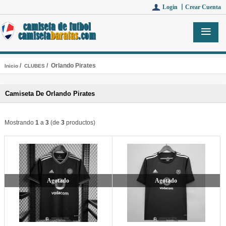
Login 丨
Crear Cuenta
/
/ Orlando Pirates
Inicio
CLUBES
Camiseta De Orlando Pirates
Mostrando
1
a
3
(de
3
productos)
Agotado
Agotado