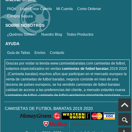
FAQs
Login/Crear Cuenta
Mi Cuenta
Como Ordenar
Compra Segura
SOBRE NOSOTROS
¿Quiénes Somos?
Nuestro Blog
Todos Productos
AYUDA
Guía de Tallas
Envíos
Contacto
Gracias por visitar la tienda www.camisetabaratas.com camisetas de futbol,
estamos especializados en ventas
camisetas de futbol baratas
2019 2020
, (Camiseta baratas) muchos años que participan en el mercado europeo la
venta de camisetas de futbol baratas, negocio consiste en mas de una
docena de países europeos, se ha vendido
camisetas de futbol baratas
calidad de acceso a las preferencias del cliente, a menudo estantes nueva
camisetas de futbol, camiseta de futbol vendemos importante populares,
incluyendo equipaciones de fútbol del real Madrid, camisetas de futbol de
Barcelona, camisa de futbol Arsenal, y la camisa de fútbol Atlético de Madrid,
CAMISETAS DE FUTBOL BARATAS 2019 2020
sitios de la camisa de futbol que venden , cien por ciento algodón, lavable a
máquina, no desapareciendo, la calidad puede ser garantizada, puedes
estar seguro de comprar!
0