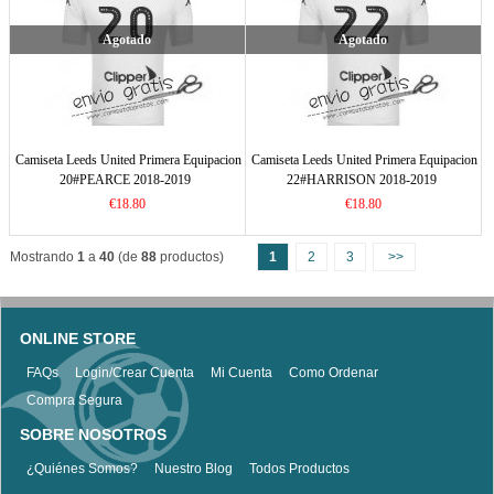
Agotado
Agotado
Camiseta Leeds United Primera Equipacion
Camiseta Leeds United Primera Equipacion
20#PEARCE 2018-2019
22#HARRISON 2018-2019
€18.80
€18.80
Mostrando
1
a
40
(de
88
productos)
1
2
3
>>
ONLINE STORE
FAQs
Login/Crear Cuenta
Mi Cuenta
Como Ordenar
Compra Segura
SOBRE NOSOTROS
¿Quiénes Somos?
Nuestro Blog
Todos Productos