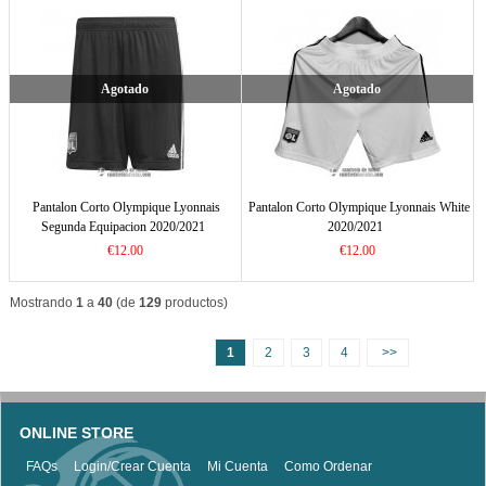
Agotado
Agotado
Pantalon Corto Olympique Lyonnais
Pantalon Corto Olympique Lyonnais White
Segunda Equipacion 2020/2021
2020/2021
€12.00
€12.00
Mostrando
1
a
40
(de
129
productos)
1
2
3
4
>>
ONLINE STORE
FAQs
Login/Crear Cuenta
Mi Cuenta
Como Ordenar