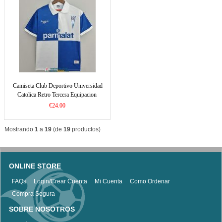
Camiseta Club Deportivo Universidad
Catolica Retro Tercera Equipacion
1998/1999
€24.00
Mostrando
1
a
19
(de
19
productos)
ONLINE STORE
FAQs
Login/Crear Cuenta
Mi Cuenta
Como Ordenar
Compra Segura
SOBRE NOSOTROS