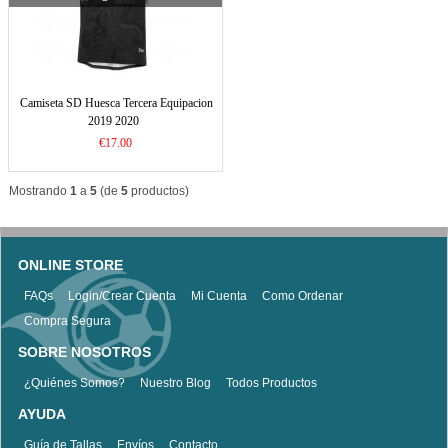
Camiseta SD Huesca Tercera Equipacion
2019 2020
€17.00
Mostrando
1
a
5
(de
5
productos)
ONLINE STORE
FAQs
Login/Crear Cuenta
Mi Cuenta
Como Ordenar
Compra Segura
SOBRE NOSOTROS
¿Quiénes Somos?
Nuestro Blog
Todos Productos
AYUDA
Guía de Tallas
Envíos
Contacto