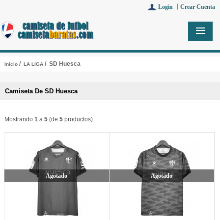
Login 丨
Crear Cuenta
/
/ SD Huesca
Inicio
LA LIGA
Camiseta De SD Huesca
Mostrando
1
a
5
(de
5
productos)
Agotado
Agotado