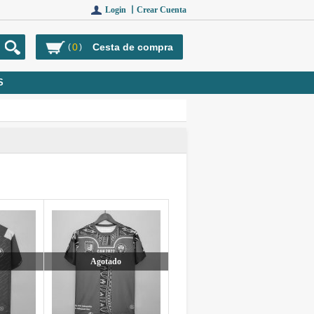
Login 丨
Crear Cuenta
0
Cesta de compra
(
)
S
Agotado