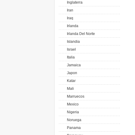
Inglaterra
Iran
Iraq
Irlanda
Irlanda Del Norte
Islandia
Israel
Italia
Jamaica
Japon
Katar
Mali
Marruecos
Mexico
Nigeria
Noruega
Panama