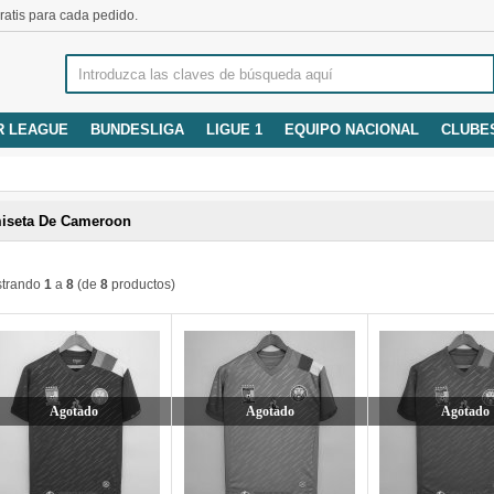
atis para cada pedido.
R LEAGUE
BUNDESLIGA
LIGUE 1
EQUIPO NACIONAL
CLUBE
iseta De Cameroon
trando
1
a
8
(de
8
productos)
Agotado
Agotado
Agotado