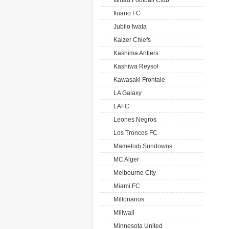
Ittihad Football Club
Ituano FC
Jubilo Iwata
Kaizer Chiefs
Kashima Antlers
Kashiwa Reysol
Kawasaki Frontale
LA Galaxy
LAFC
Leones Negros
Los Troncos FC
Mamelodi Sundowns
MC Alger
Melbourne City
Miami FC
Millonarios
Millwall
Minnesota United