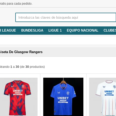
atis para cada pedido.
R LEAGUE
BUNDESLIGA
LIGUE 1
EQUIPO NACIONAL
CLUBE
iseta De Glasgow Rangers
trando
1
a
30
(de
30
productos)