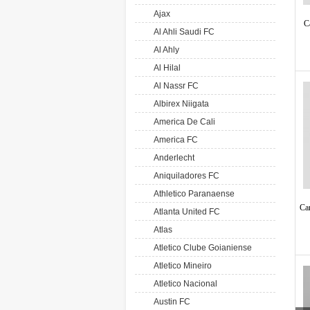
Ajax
C
Al Ahli Saudi FC
Al Ahly
Al Hilal
Al Nassr FC
Albirex Niigata
America De Cali
America FC
Anderlecht
Aniquiladores FC
Athletico Paranaense
Ca
Atlanta United FC
Atlas
Atletico Clube Goianiense
Atletico Mineiro
Atletico Nacional
Austin FC