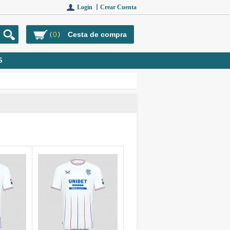
Login 丨
Crear Cuenta
0
Cesta de compra
(
)
S