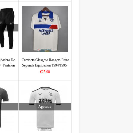
udadera De
Camiseta Glasgow Rangers Retro
+ Pantalon
Segunda Equipacion 1994/1995
022
€25.00
Agotado