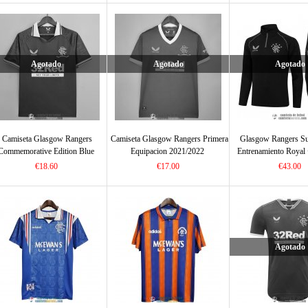
Agotado
Agotado
Agotado
Camiseta Glasgow Rangers
Camiseta Glasgow Rangers Primera
Glasgow Rangers S
Commemorative Edition Blue
Equipacion 2021/2022
Entrenamiento Royal 
2022/2023
Royal 2021/2
€18.60
€17.00
€43.00
Agotado