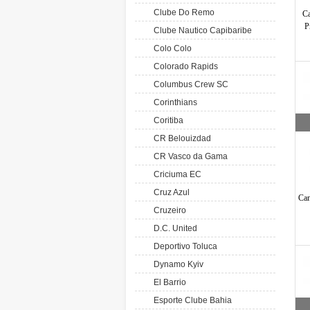
Clube Do Remo
Ca
P
Clube Nautico Capibaribe
Colo Colo
Colorado Rapids
Columbus Crew SC
Corinthians
Coritiba
CR Belouizdad
CR Vasco da Gama
Criciuma EC
Cruz Azul
Cam
Cruzeiro
D.C. United
Deportivo Toluca
Dynamo Kyiv
El Barrio
Esporte Clube Bahia