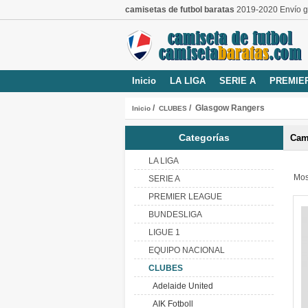
camisetas de futbol baratas
2019-2020 Envío gr
Inicio
LA LIGA
SERIE A
PREMIE
/
/ Glasgow Rangers
Inicio
CLUBES
Categorías
Cam
LA LIGA
Mos
SERIE A
PREMIER LEAGUE
BUNDESLIGA
LIGUE 1
EQUIPO NACIONAL
CLUBES
Adelaide United
AIK Fotboll