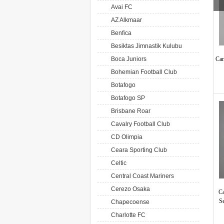
Avai FC
AZ Alkmaar
Benfica
Besiktas Jimnastik Kulubu
Boca Juniors
Cam
Bohemian Football Club
Botafogo
Botafogo SP
Brisbane Roar
Cavalry Football Club
CD Olimpia
Ceara Sporting Club
Celtic
Central Coast Mariners
Cerezo Osaka
Ca
S
Chapecoense
Charlotte FC