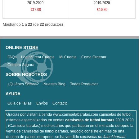
2019-2020
2019-2020
€17.00
€16.80
Mostrando
1
a
22
(de
22
productos)
ONLINE STORE
FAQs
Login/Crear Cuenta
Mi Cuenta
Como Ordenar
Compra Segura
SOBRE NOSOTROS
¿Quiénes Somos?
Nuestro Blog
Todos Productos
AYUDA
Guía de Tallas
Envíos
Contacto
Gracias por visitar la tienda www.camisetabaratas.com camisetas de futbol,
estamos especializados en ventas
camisetas de futbol baratas
2019 2020
, (Camiseta baratas) muchos años que participan en el mercado europeo la
venta de camisetas de futbol baratas, negocio consiste en mas de una
docena de países europeos, se ha vendido
camisetas de futbol baratas