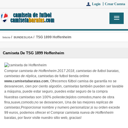
Login 丨
Crear Cuenta
/
/ TSG 1899 Hoffenheim
Inicio
BUNDESLIGA
Camiseta De TSG 1899 Hoffenheim
Comprar
camiseta de Hoffenheim 2017 2018
,
camisetas de futbol baratas
,
camisetas de réplica
, camisetas de futbol tienda online
www.camisetabaratas.com
, Ofrecemos fútbol camisa de garantía no se
desvanecen, cien por ciento algodón, camisetas también pueden ser lavable
a máquina, puede estar seguro, puedes estar seguro de la compra
Nuestras camisetas son 100% poliester,tejidos comodos,mano de obra
fina,suave,comodo,no se desvanecen, Una de las mejores
replicas de
camisetas
,Proporcionar nombre y numero
personalizar
,si su orden excede
99 euros, podemos ofrecer el Comprar
camiseta nueva de Hoffenheim
baratas, por favor visite nuestro sitio web, gracias!