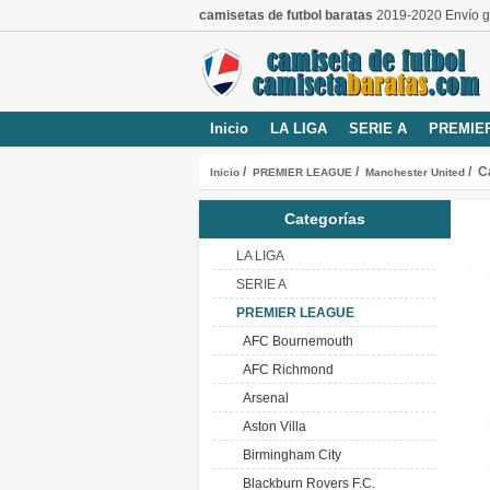
camisetas de futbol baratas
2019-2020 Envío gr
Inicio
LA LIGA
SERIE A
PREMIE
/
/
/ C
Inicio
PREMIER LEAGUE
Manchester United
Categorías
LA LIGA
SERIE A
PREMIER LEAGUE
AFC Bournemouth
AFC Richmond
Arsenal
Aston Villa
Birmingham City
Blackburn Rovers F.C.