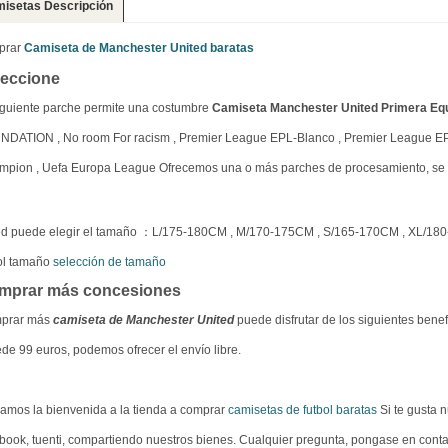
isetas Descripción
prar
Camiseta de Manchester United baratas
leccione
iguiente parche permite una costumbre
Camiseta Manchester United Primera Eq
NDATION , No room For racism , Premier League EPL-Blanco , Premier League E
pion , Uefa Europa League Ofrecemos una o más parches de procesamiento, se n
ed puede elegir el tamaño ：L/175-180CM , M/170-175CM , S/165-170CM , XL/18
ol tamaño
selección de tamaño
mprar más concesiones
prar más
camiseta de Manchester United
puede disfrutar de los siguientes benef
de 99 euros, podemos ofrecer el envío libre.
amos la bienvenida a la tienda a comprar
camisetas de futbol baratas
Si te gusta n
book, tuenti, compartiendo nuestros bienes. Cualquier pregunta, pongase en cont