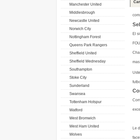
Cam
Manchester United
Middlesbrough
com
Newcastle United
Se
Norwich City
El s
Nottingham Forest
FOU
Queens Park Rangers
Cham
Sheffield United
Sheffield Wednesday
mas
Southampton
Ust
Stoke City
futb
Sunderland
Co
Swansea
Com
Tottenham Hotspur
exce
Watford
West Bromwich
West Ham United
Le d
Wolves
face