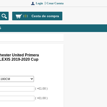
Login 丨
Crear Cuenta
0
Cesta de compra
(
)
S
ester United Primera
ALEXIS 2019-2020 Cup
( +€1.00 )
( +€1.00 )