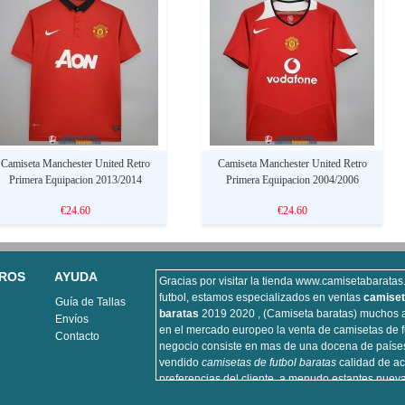
Camiseta Manchester United Retro
Camiseta Manchester United Retro
Primera Equipacion 2013/2014
Primera Equipacion 2004/2006
€24.60
€24.60
ROS
AYUDA
Gracias por visitar la tienda www.camisetabarata
futbol, estamos especializados en ventas
camiset
Guía de Tallas
baratas
2019 2020 , (Camiseta baratas) muchos a
Envíos
en el mercado europeo la venta de camisetas de f
Contacto
negocio consiste en mas de una docena de paíse
vendido
camisetas de futbol baratas
calidad de ac
preferencias del cliente, a menudo estantes nuev
futbol, camiseta de futbol vendemos importante p