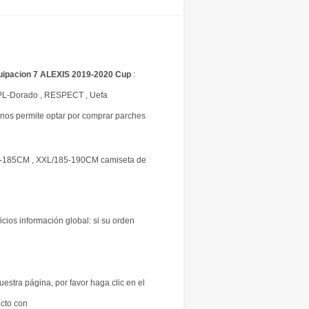
uipacion 7 ALEXIS 2019-2020 Cup
:
PL-Dorado , RESPECT , Uefa
os permite optar por comprar parches
0-185CM , XXL/185-190CM camiseta de
icios información global: si su orden
uestra página, por favor haga clic en el
acto con