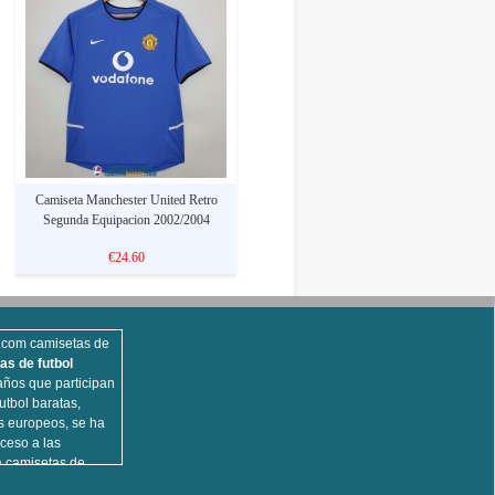
Camiseta Manchester United Retro
Segunda Equipacion 2002/2004
€24.60
s.com camisetas de
as de futbol
ños que participan
utbol baratas,
s europeos, se ha
ceso a las
a camisetas de
opulares,