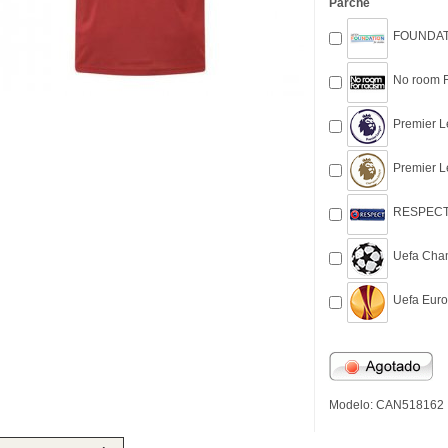
Parche
FOUNDATI
No room F
Premier L
Premier L
RESPECT 
Uefa Cham
Uefa Euro
Modelo: CAN518162