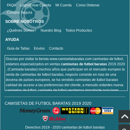
FAQs
Login/Crear Cuenta
Mi Cuenta
Como Ordenar
Compra Segura
SOBRE NOSOTROS
¿Quiénes Somos?
Nuestro Blog
Todos Productos
AYUDA
Guía de Tallas
Envíos
Contacto
Gracias por visitar la tienda www.camisetabaratas.com camisetas de futbol,
estamos especializados en ventas
camisetas de futbol baratas
2019 2020
, (Camiseta baratas) muchos años que participan en el mercado europeo la
venta de camisetas de futbol baratas, negocio consiste en mas de una
docena de países europeos, se ha vendido
camisetas de futbol baratas
calidad de acceso a las preferencias del cliente, a menudo estantes nueva
camisetas de futbol, camiseta de futbol vendemos importante populares,
incluyendo equipaciones de fútbol del real Madrid, camisetas de futbol de
Barcelona, camisa de futbol Arsenal, y la camisa de fútbol Atlético de Madrid,
CAMISETAS DE FUTBOL BARATAS 2019 2020
sitios de la camisa de futbol que venden , cien por ciento algodón, lavable a
máquina, no desapareciendo, la calidad puede ser garantizada, puedes
estar seguro de comprar!
Derechos 2019 - 2020 camisetas de futbol baratas