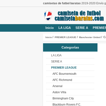
camisetas de futbol baratas
2019-2020 Envío gr
Inicio
LA LIGA
SERIE A
PREMIE
/
/
/ C
Inicio
PREMIER LEAGUE
Manchester United
Categorías
LA LIGA
SERIE A
PREMIER LEAGUE
AFC Bournemouth
AFC Richmond
Arsenal
Aston Villa
Birmingham City
Blackburn Rovers F.C.