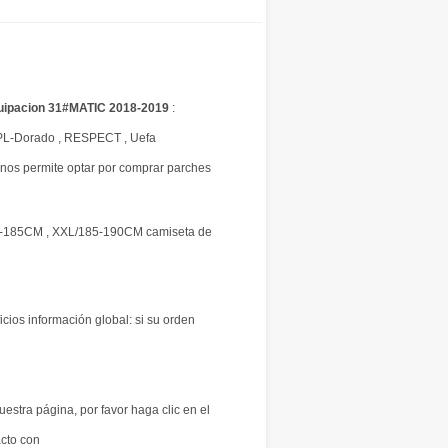
uipacion 31#MATIC 2018-2019
:
PL-Dorado , RESPECT , Uefa
os permite optar por comprar parches
0-185CM , XXL/185-190CM camiseta de
icios información global: si su orden
uestra página, por favor haga clic en el
acto con