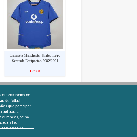
Camiseta Manchester United Retro
Segunda Equipacion 2002/2004
€24.60
s.com camisetas de
as de futbol
ños que participan
utbol baratas,
s europeos, se ha
ceso a las
a camisetas de
opulares,