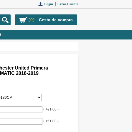
Login 丨
Crear Cuenta
0
Cesta de compra
(
)
S
ester United Primera
#MATIC 2018-2019
( +€1.00 )
( +€1.00 )