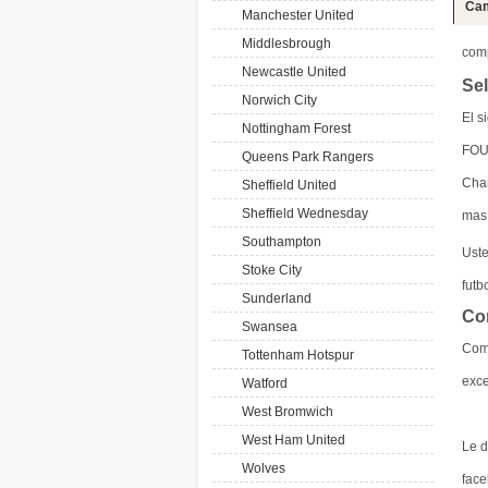
Cam
Manchester United
Middlesbrough
com
Newcastle United
Se
Norwich City
El s
Nottingham Forest
FOU
Queens Park Rangers
Cham
Sheffield United
Sheffield Wednesday
mas
Southampton
Ust
Stoke City
futb
Sunderland
Co
Swansea
Com
Tottenham Hotspur
exce
Watford
West Bromwich
West Ham United
Le d
Wolves
face