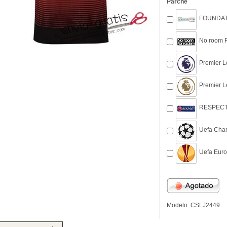
Parche
FOUNDATI
No room F
Premier L
Premier L
RESPECT 
Uefa Cham
Uefa Euro
Modelo: CSLJ2449