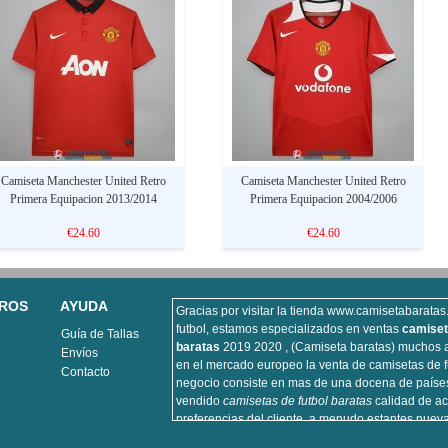
Camiseta Manchester United Retro
Camiseta Manchester United Retro
Primera Equipacion 2013/2014
Primera Equipacion 2004/2006
€24.60
€24.60
ROS
AYUDA
Gracias por visitar la tienda www.camisetabarata
futbol, estamos especializados en ventas
camiset
Guía de Tallas
baratas
2019 2020 , (Camiseta baratas) muchos a
Envíos
en el mercado europeo la venta de camisetas de f
Contacto
negocio consiste en mas de una docena de paíse
vendido
camisetas de futbol baratas
calidad de ac
preferencias del cliente, a menudo estantes nuev
futbol, camiseta de futbol vendemos importante p