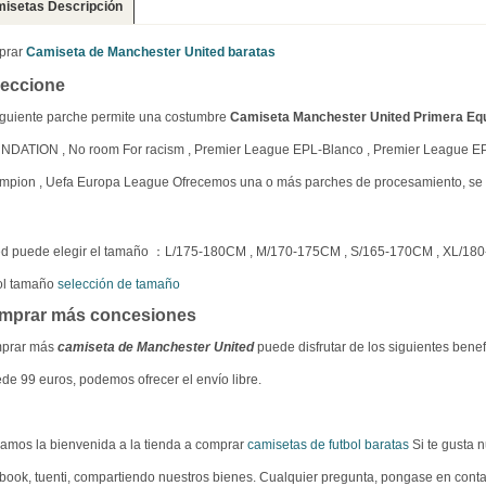
isetas Descripción
prar
Camiseta de Manchester United baratas
leccione
iguiente parche permite una costumbre
Camiseta Manchester United Primera Eq
NDATION , No room For racism , Premier League EPL-Blanco , Premier League E
pion , Uefa Europa League Ofrecemos una o más parches de procesamiento, se n
ed puede elegir el tamaño ：L/175-180CM , M/170-175CM , S/165-170CM , XL/18
ol tamaño
selección de tamaño
mprar más concesiones
prar más
camiseta de Manchester United
puede disfrutar de los siguientes benef
de 99 euros, podemos ofrecer el envío libre.
amos la bienvenida a la tienda a comprar
camisetas de futbol baratas
Si te gusta n
book, tuenti, compartiendo nuestros bienes. Cualquier pregunta, pongase en cont