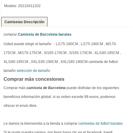
Modelo: 20210411202
Camisetas Descripción
comprar
Camiseta de Barcelona baratas
Usted puede elegir el tamaño ：L/175-180CM , L/175-180CM , M/170-
175CM , M/170-175CM , S/165-170CM , S/165-170CM , XL/180-185CM ,
XL/180-185CM , XXL/185-190CM , XXL/185-190CM camiseta de futbol
tamaño
selección de tamaño
Comprar más concesiones
Comprar más
camiseta de Barcelona
puede disfrutar de los siguientes
beneficios información global: si su orden excede 99 euros, podemos
ofrecer el envío libre.
Le damos la bienvenida a la tienda a comprar
camisetas de futbol baratas
Si te gusta nuestra página, por favor haga clic en el facebook, tuenti,