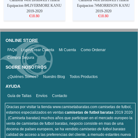
Equipacion 8#LIVERMORE KANU
Equipacion 7#MORRISON KANU
2019-2020
2019-2020
€18.80
€18.80
ONLINE STORE
FAQs
Login/Crear Cuenta
Mi Cuenta
Como Ordenar
Compra Segura
SOBRE NOSOTROS
¿Quiénes Somos?
Nuestro Blog
Todos Productos
AYUDA
Guía de Tallas
Envíos
Contacto
Gracias por visitar la tienda www.camisetabaratas.com camisetas de futbol,
estamos especializados en ventas
camisetas de futbol baratas
2019 2020
, (Camiseta baratas) muchos años que participan en el mercado europeo la
venta de camisetas de futbol baratas, negocio consiste en mas de una
docena de países europeos, se ha vendido
camisetas de futbol baratas
calidad de acceso a las preferencias del cliente, a menudo estantes nueva