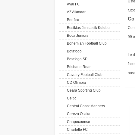
Ust
Avai FC
futb
AZ Alkmaar
Co
Benfica
Besiktas Jimnastik Kulubu
Com
Boca Juniors
99 e
Bohemian Football Club
Botafogo
Le d
Botafogo SP
face
Brisbane Roar
noso
Cavalry Football Club
CD Olimpia
Ceara Sporting Club
Celtic
Central Coast Mariners
Cerezo Osaka
Chapecoense
Charlotte FC