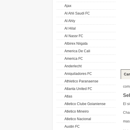
Ajax
Al Ahli Saudi FC
Al Ahly
Al Hilal
Al Nassr FC
Albirex Niigata
America De Cali
America FC
Anderlecht
Aniquiladores FC
Cam
Athletico Paranaense
com
Atlanta United FC
Se
Atlas
Atletico Clube Goianiense
El s
Atletico Mineiro
Cham
Atletico Nacional
mas
Austin FC