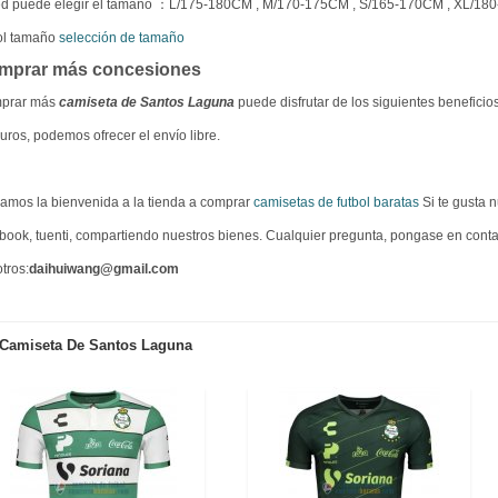
ed puede elegir el tamaño ：L/175-180CM , M/170-175CM , S/165-170CM , XL/18
ol tamaño
selección de tamaño
mprar más concesiones
prar más
camiseta de Santos Laguna
puede disfrutar de los siguientes beneficio
uros, podemos ofrecer el envío libre.
amos la bienvenida a la tienda a comprar
camisetas de futbol baratas
Si te gusta n
book, tuenti, compartiendo nuestros bienes. Cualquier pregunta, pongase en cont
tros:
daihuiwang@gmail.com
Camiseta De Santos Laguna