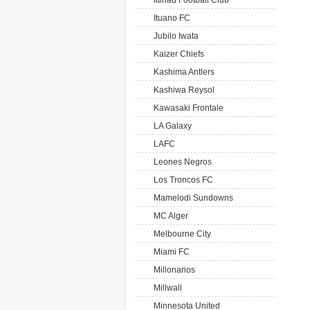
Ittihad Football Club
Ituano FC
Jubilo Iwata
Kaizer Chiefs
Kashima Antlers
Kashiwa Reysol
Kawasaki Frontale
LA Galaxy
LAFC
Leones Negros
Los Troncos FC
Mamelodi Sundowns
MC Alger
Melbourne City
Miami FC
Millonarios
Millwall
Minnesota United