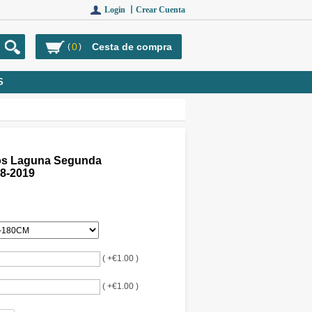
Login 丨
Crear Cuenta
0
Cesta de compra
(
)
S
os Laguna Segunda
8-2019
( +€1.00 )
( +€1.00 )