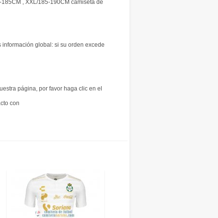
0-185CM , XXL/185-190CM camiseta de
s información global: si su orden excede
uestra página, por favor haga clic en el
acto con