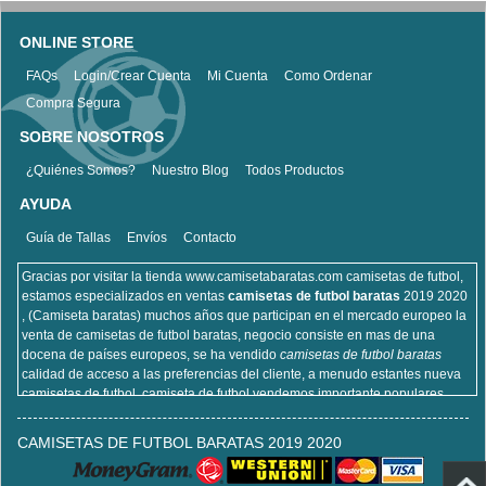
ONLINE STORE
FAQs
Login/Crear Cuenta
Mi Cuenta
Como Ordenar
Compra Segura
SOBRE NOSOTROS
¿Quiénes Somos?
Nuestro Blog
Todos Productos
AYUDA
Guía de Tallas
Envíos
Contacto
Gracias por visitar la tienda www.camisetabaratas.com camisetas de futbol,
estamos especializados en ventas
camisetas de futbol baratas
2019 2020
, (Camiseta baratas) muchos años que participan en el mercado europeo la
venta de camisetas de futbol baratas, negocio consiste en mas de una
docena de países europeos, se ha vendido
camisetas de futbol baratas
calidad de acceso a las preferencias del cliente, a menudo estantes nueva
camisetas de futbol, camiseta de futbol vendemos importante populares,
incluyendo equipaciones de fútbol del real Madrid, camisetas de futbol de
Barcelona, camisa de futbol Arsenal, y la camisa de fútbol Atlético de Madrid,
CAMISETAS DE FUTBOL BARATAS 2019 2020
sitios de la camisa de futbol que venden , cien por ciento algodón, lavable a
máquina, no desapareciendo, la calidad puede ser garantizada, puedes