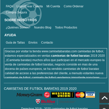
FAQs
Login/Crear Cuenta
Mi Cuenta
Como Ordenar
Compra Segura
SOBRE NOSOTROS
¿Quiénes Somos?
Nuestro Blog
Todos Productos
AYUDA
Guía de Tallas
Envíos
Contacto
Gracias por visitar la tienda www.camisetabaratas.com camisetas de futbol,
estamos especializados en ventas
camisetas de futbol baratas
2019 2020
, (Camiseta baratas) muchos años que participan en el mercado europeo la
venta de camisetas de futbol baratas, negocio consiste en mas de una
docena de países europeos, se ha vendido
camisetas de futbol baratas
calidad de acceso a las preferencias del cliente, a menudo estantes nueva
camisetas de futbol, camiseta de futbol vendemos importante populares,
incluyendo equipaciones de fútbol del real Madrid, camisetas de futbol de
Barcelona, camisa de futbol Arsenal, y la camisa de fútbol Atlético de Madrid,
CAMISETAS DE FUTBOL BARATAS 2019 2020
sitios de la camisa de futbol que venden , cien por ciento algodón, lavable a
máquina, no desapareciendo, la calidad puede ser garantizada, puedes
estar seguro de comprar!
Derechos 2019 - 2020 camisetas de futbol baratas