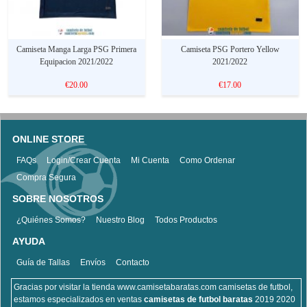
Camiseta Manga Larga PSG Primera
Camiseta PSG Portero Yellow
Equipacion 2021/2022
2021/2022
€20.00
€17.00
ONLINE STORE
FAQs
Login/Crear Cuenta
Mi Cuenta
Como Ordenar
Compra Segura
SOBRE NOSOTROS
¿Quiénes Somos?
Nuestro Blog
Todos Productos
AYUDA
Guía de Tallas
Envíos
Contacto
Gracias por visitar la tienda www.camisetabaratas.com camisetas de futbol,
estamos especializados en ventas
camisetas de futbol baratas
2019 2020