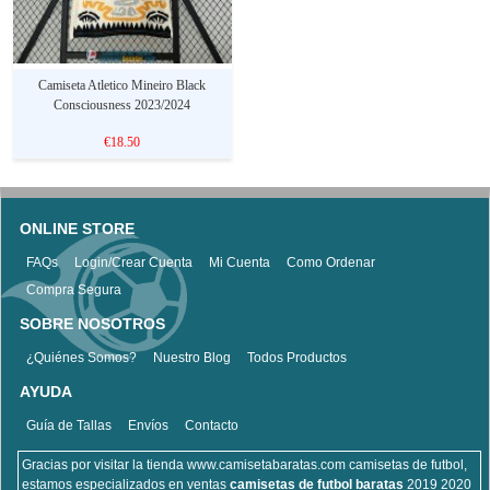
Camiseta Atletico Mineiro Black
Consciousness 2023/2024
€18.50
ONLINE STORE
FAQs
Login/Crear Cuenta
Mi Cuenta
Como Ordenar
Compra Segura
SOBRE NOSOTROS
¿Quiénes Somos?
Nuestro Blog
Todos Productos
AYUDA
Guía de Tallas
Envíos
Contacto
Gracias por visitar la tienda www.camisetabaratas.com camisetas de futbol,
estamos especializados en ventas
camisetas de futbol baratas
2019 2020