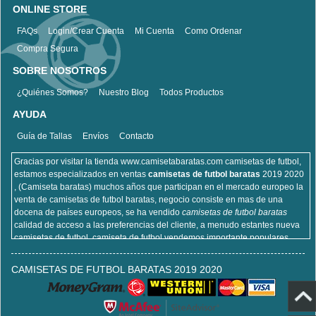
ONLINE STORE
FAQs
Login/Crear Cuenta
Mi Cuenta
Como Ordenar
Compra Segura
SOBRE NOSOTROS
¿Quiénes Somos?
Nuestro Blog
Todos Productos
AYUDA
Guía de Tallas
Envíos
Contacto
Gracias por visitar la tienda www.camisetabaratas.com camisetas de futbol,
estamos especializados en ventas
camisetas de futbol baratas
2019 2020
, (Camiseta baratas) muchos años que participan en el mercado europeo la
venta de camisetas de futbol baratas, negocio consiste en mas de una
docena de países europeos, se ha vendido
camisetas de futbol baratas
calidad de acceso a las preferencias del cliente, a menudo estantes nueva
camisetas de futbol, camiseta de futbol vendemos importante populares,
incluyendo equipaciones de fútbol del real Madrid, camisetas de futbol de
Barcelona, camisa de futbol Arsenal, y la camisa de fútbol Atlético de Madrid,
CAMISETAS DE FUTBOL BARATAS 2019 2020
sitios de la camisa de futbol que venden , cien por ciento algodón, lavable a
máquina, no desapareciendo, la calidad puede ser garantizada, puedes
estar seguro de comprar!