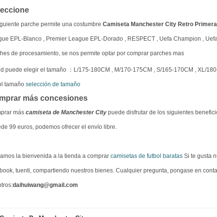
leccione
iguiente parche permite una costumbre
Camiseta Manchester City Retro Primera
gue EPL-Blanco , Premier League EPL-Dorado , RESPECT , Uefa Champion , Uef
hes de procesamiento, se nos permite optar por comprar parches mas
ed puede elegir el tamaño ：L/175-180CM , M/170-175CM , S/165-170CM , XL/18
ol tamaño
selección de tamaño
mprar más concesiones
prar más
camiseta de Manchester City
puede disfrutar de los siguientes benefici
de 99 euros, podemos ofrecer el envío libre.
amos la bienvenida a la tienda a comprar
camisetas de futbol baratas
Si te gusta n
book, tuenti, compartiendo nuestros bienes. Cualquier pregunta, pongase en cont
tros:
daihuiwang@gmail.com