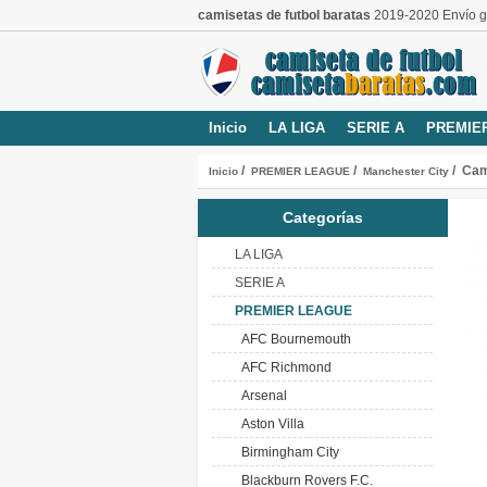
camisetas de futbol baratas
2019-2020 Envío gr
Inicio
LA LIGA
SERIE A
PREMIE
/
/
/ Cam
Inicio
PREMIER LEAGUE
Manchester City
Categorías
LA LIGA
SERIE A
PREMIER LEAGUE
AFC Bournemouth
AFC Richmond
Arsenal
Aston Villa
Birmingham City
Blackburn Rovers F.C.