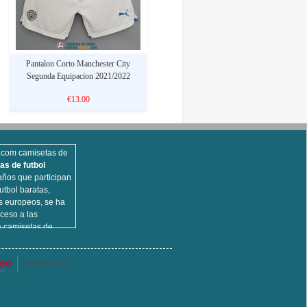
Pantalon Corto Manchester City
Segunda Equipacion 2021/2022
€13.00
s.com camisetas de
as de futbol
ños que participan
utbol baratas,
s europeos, se ha
ceso a las
a camisetas de
opulares,
d, camisetas de
 camisa de fútbol
ue venden , cien por
endo, la calidad
omprar!