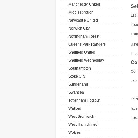
Manchester United
Se
Middlesbrough
El s
Newcastle United
Lea
Norwich City
parc
Nottingham Forest
Queens Park Rangers
Ust
Sheffield United
futb
Sheffield Wednesday
Co
Southampton
Com
Stoke City
exce
Sunderland
Swansea
Le d
Tottenham Hotspur
Watford
face
West Bromwich
noso
West Ham United
Wolves