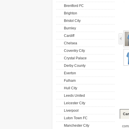
Brentford FC
Brighton
Bristol City
Burnley
Cardiff
Chelsea
Coventry City
Crystal Palace
Derby County
Everton
Fulham
Hull City
Leeds United
Leicester City
Liverpool
Cam
Luton Town FC
Manchester City
com