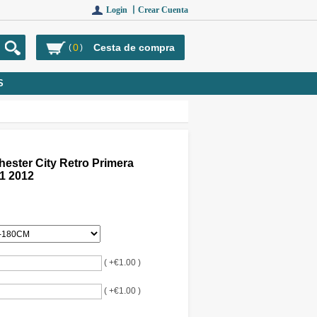
Login 丨
Crear Cuenta
0
Cesta de compra
(
)
S
ester City Retro Primera
1 2012
( +€1.00 )
( +€1.00 )