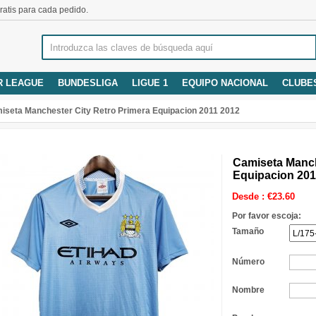
atis para cada pedido.
R LEAGUE
BUNDESLIGA
LIGUE 1
EQUIPO NACIONAL
CLUBE
iseta Manchester City Retro Primera Equipacion 2011 2012
Camiseta Manch
Equipacion 201
Desde :
€
23.60
Por favor escoja:
Tamaño
Número
Nombre