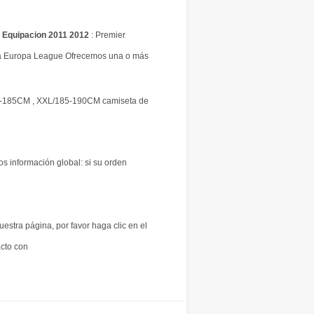
 Equipacion 2011 2012
: Premier
a Europa League Ofrecemos una o más
0-185CM , XXL/185-190CM camiseta de
os información global: si su orden
uestra página, por favor haga clic en el
acto con