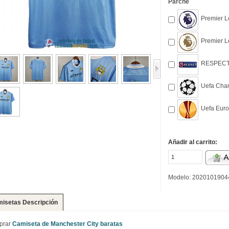
Parche
Premier L
Premier L
RESPECT 
Uefa Cham
Uefa Euro
Añadir al carrito:
Modelo: 2020101904
isetas Descripción
prar
Camiseta de Manchester City baratas