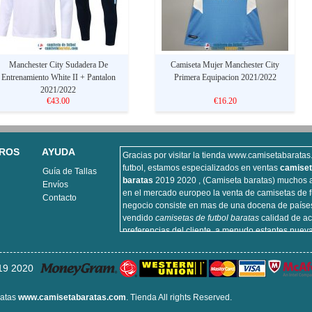
Manchester City Sudadera De
Camiseta Mujer Manchester City
Entrenamiento White II + Pantalon
Primera Equipacion 2021/2022
2021/2022
€43.00
€16.20
ROS
AYUDA
Gracias por visitar la tienda www.camisetabarata
futbol, estamos especializados en ventas
camiset
Guía de Tallas
baratas
2019 2020 , (Camiseta baratas) muchos a
Envíos
en el mercado europeo la venta de camisetas de f
Contacto
negocio consiste en mas de una docena de paíse
vendido
camisetas de futbol baratas
calidad de ac
preferencias del cliente, a menudo estantes nuev
futbol, camiseta de futbol vendemos importante p
incluyendo equipaciones de fútbol del real Madri
9 2020
futbol de Barcelona, camisa de futbol Arsenal, y la
Atlético de Madrid, sitios de la camisa de futbol q
ciento algodón, lavable a máquina, no desapareci
ratas
www.camisetabaratas.com
. Tienda All rights Reserved.
puede ser garantizada, puedes estar seguro de c