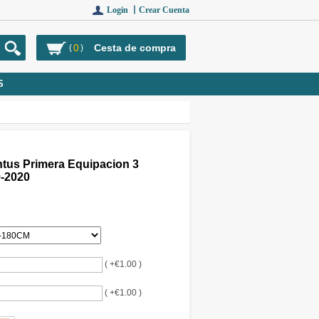
Login 丨
Crear Cuenta
0
Cesta de compra
(
)
S
tus Primera Equipacion 3
-2020
( +€1.00 )
( +€1.00 )