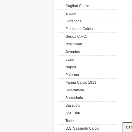
Cagliari Calcio
Empoli
Fiorentina
Frosinone Calcio
Genoa C.F.C.
Inter Milan
Juventus
Lazio
Napoli
Palermo
Parma Calcio 1913
Salernitana
Sampdoria
Sassuolo
SSC Bari
Torino
Cam
U.S. Sassuolo Calcio