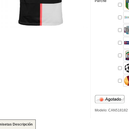
Parche
Modelo: CAN518182
isetas Descripción