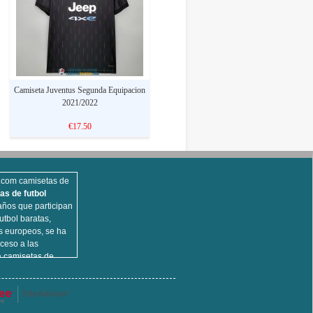
Camiseta Juventus Segunda Equipacion
2021/2022
€17.50
s.com camisetas de
as de futbol
ños que participan
utbol baratas,
s europeos, se ha
ceso a las
a camisetas de
opulares,
d, camisetas de
 camisa de fútbol
ue venden , cien por