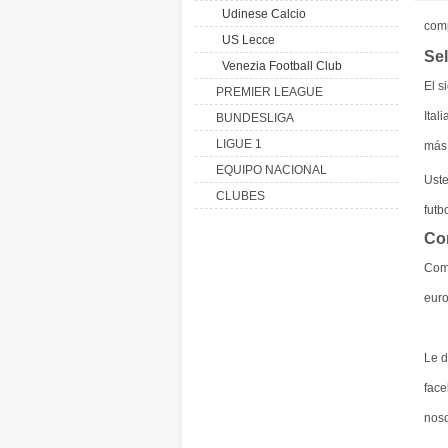
Udinese Calcio
com
US Lecce
Se
Venezia Football Club
El s
PREMIER LEAGUE
Ital
BUNDESLIGA
LIGUE 1
más 
EQUIPO NACIONAL
Ust
CLUBES
futb
Co
Com
euro
Le d
face
noso