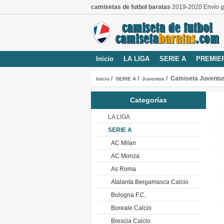
camisetas de futbol baratas
2019-2020 Envío gr
Inicio
LA LIGA
SERIE A
PREMIE
/
/
/ Camiseta Juventus
Inicio
SERIE A
Juventus
Categorías
LA LIGA
SERIE A
AC Milan
AC Monza
As Roma
Atalanta Bergamasca Calcio
Bologna F.C.
Boreale Calcio
Brescia Calcio