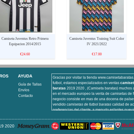
Camiseta Juventus Retro Primera
Camiseta Juventus Training Suit Color
Equipacion 2014/2015
IV 2021/2022
€24.60
€17.00
ROS
AYUDA
Gracias por visitar la tienda www.camisetabarata
futbol, estamos especializados en ventas
camiset
Guía de Tallas
baratas
2019 2020 , (Camiseta baratas) muchos a
Envíos
en el mercado europeo la venta de camisetas de f
Contacto
negocio consiste en mas de una docena de paíse
vendido
camisetas de futbol baratas
calidad de ac
preferencias del cliente, a menudo estantes nuev
futbol, camiseta de futbol vendemos importante p
incluyendo equipaciones de fútbol del real Madri
9 2020
futbol de Barcelona, camisa de futbol Arsenal, y la
Atlético de Madrid, sitios de la camisa de futbol q