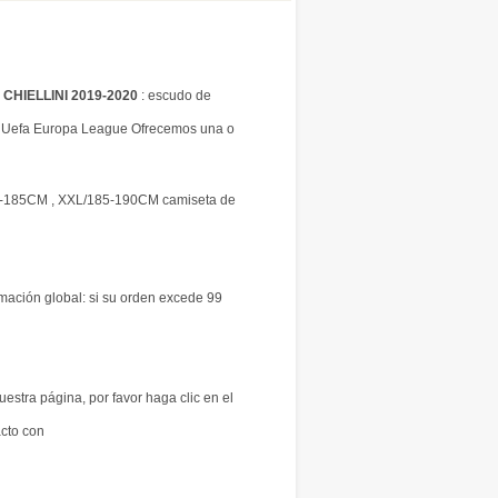
3 CHIELLINI 2019-2020
: escudo de
 , Uefa Europa League Ofrecemos una o
0-185CM , XXL/185-190CM camiseta de
rmación global: si su orden excede 99
uestra página, por favor haga clic en el
acto con