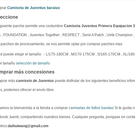
prar
Camiseta de Juventus baratas
leccione
iguiente parche permite una costumbre
Camiseta Juventus Primera Equipacion 
ia , FOUNDATION , Juventus Together , RESPECT , Serie A Patch , Uefa Champion
parches de procesamiento, se nos permite optar por comprar parches mas
ed puede elegir el tamaño ：L/175-180CM , M/170-175CM , S/165-170CM , XL/18
ol tamaño
selección de tamaño
mprar más concesiones
prar más
camiseta de Juventus
puede disfrutar de los siguientes beneficios info
s, podemos ofrecer el envío libre.
amos la bienvenida a la tienda a comprar
camisetas de futbol baratas
Si te gusta n
book, tuenti, compartiendo nuestros bienes. Cualquier pregunta, pongase en cont
tros:
daihuiwang@gmail.com