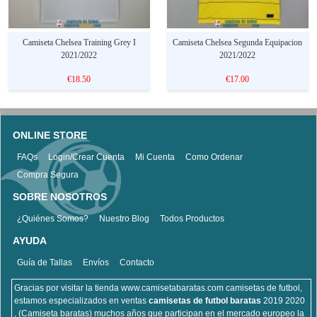
Camiseta Chelsea Training Grey I
Camiseta Chelsea Segunda Equipacion
2021/2022
2021/2022
€18.50
€17.00
ONLINE STORE
FAQs
Login/Crear Cuenta
Mi Cuenta
Como Ordenar
Compra Segura
SOBRE NOSOTROS
¿Quiénes Somos?
Nuestro Blog
Todos Productos
AYUDA
Guía de Tallas
Envíos
Contacto
Gracias por visitar la tienda www.camisetabaratas.com camisetas de futbol,
estamos especializados en ventas
camisetas de futbol baratas
2019 2020
, (Camiseta baratas) muchos años que participan en el mercado europeo la