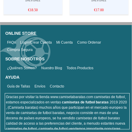
€18.50
€17.00
ONLINE STORE
FAQs
Login/Crear Cuenta
Mi Cuenta
Como Ordenar
Compra Segura
SOBRE NOSOTROS
¿Quiénes Somos?
Nuestro Blog
Todos Productos
AYUDA
Guía de Tallas
Envíos
Contacto
Gracias por visitar la tienda www.camisetabaratas.com camisetas de futbol,
estamos especializados en ventas
camisetas de futbol baratas
2019 2020
, (Camiseta baratas) muchos años que participan en el mercado europeo la
venta de camisetas de futbol baratas, negocio consiste en mas de una
docena de países europeos, se ha vendido
camisetas de futbol baratas
calidad de acceso a las preferencias del cliente, a menudo estantes nueva
camisetas de futbol, camiseta de futbol vendemos importante populares,