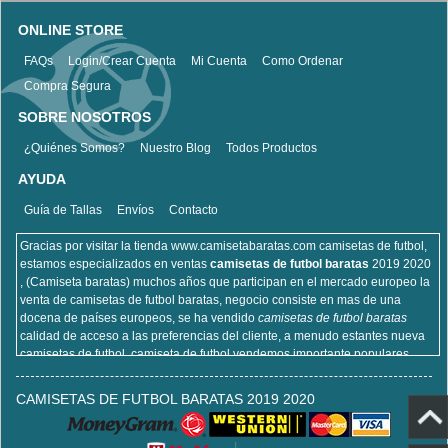
ONLINE STORE
FAQs
Login/Crear Cuenta
Mi Cuenta
Como Ordenar
Compra Segura
SOBRE NOSOTROS
¿Quiénes Somos?
Nuestro Blog
Todos Productos
AYUDA
Guía de Tallas
Envíos
Contacto
Gracias por visitar la tienda www.camisetabaratas.com camisetas de futbol,
estamos especializados en ventas
camisetas de futbol baratas
2019 2020
, (Camiseta baratas) muchos años que participan en el mercado europeo la
venta de camisetas de futbol baratas, negocio consiste en mas de una
docena de países europeos, se ha vendido
camisetas de futbol baratas
calidad de acceso a las preferencias del cliente, a menudo estantes nueva
camisetas de futbol, camiseta de futbol vendemos importante populares,
incluyendo equipaciones de fútbol del real Madrid, camisetas de futbol de
Barcelona, camisa de futbol Arsenal, y la camisa de fútbol Atlético de Madrid,
CAMISETAS DE FUTBOL BARATAS 2019 2020
sitios de la camisa de futbol que venden , cien por ciento algodón, lavable a
máquina, no desapareciendo, la calidad puede ser garantizada, puedes
estar seguro de comprar!