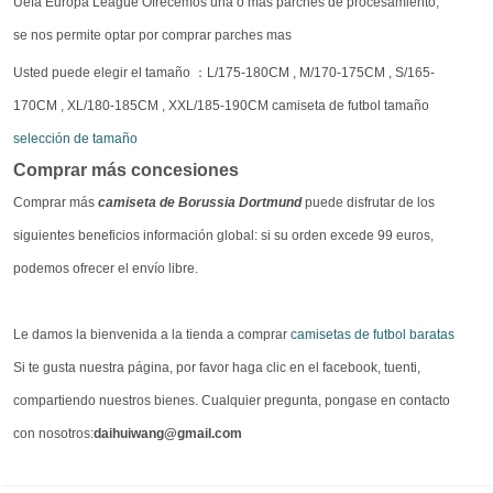
Uefa Europa League Ofrecemos una o más parches de procesamiento,
se nos permite optar por comprar parches mas
Usted puede elegir el tamaño ：L/175-180CM , M/170-175CM , S/165-
170CM , XL/180-185CM , XXL/185-190CM camiseta de futbol tamaño
selección de tamaño
Comprar más concesiones
Comprar más
camiseta de Borussia Dortmund
puede disfrutar de los
siguientes beneficios información global: si su orden excede 99 euros,
podemos ofrecer el envío libre.
Le damos la bienvenida a la tienda a comprar
camisetas de futbol baratas
Si te gusta nuestra página, por favor haga clic en el facebook, tuenti,
compartiendo nuestros bienes. Cualquier pregunta, pongase en contacto
con nosotros:
daihuiwang@gmail.com