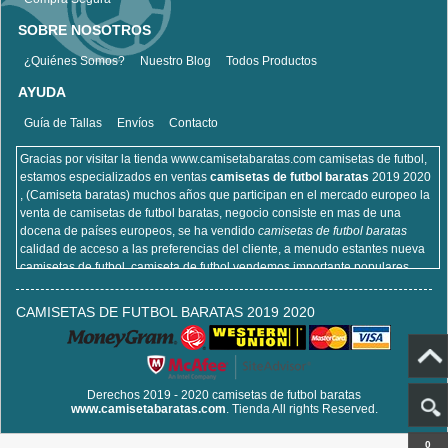
SOBRE NOSOTROS
¿Quiénes Somos?
Nuestro Blog
Todos Productos
AYUDA
Guía de Tallas
Envíos
Contacto
Gracias por visitar la tienda www.camisetabaratas.com camisetas de futbol,
estamos especializados en ventas
camisetas de futbol baratas
2019 2020
, (Camiseta baratas) muchos años que participan en el mercado europeo la
venta de camisetas de futbol baratas, negocio consiste en mas de una
docena de países europeos, se ha vendido
camisetas de futbol baratas
calidad de acceso a las preferencias del cliente, a menudo estantes nueva
camisetas de futbol, camiseta de futbol vendemos importante populares,
incluyendo equipaciones de fútbol del real Madrid, camisetas de futbol de
Barcelona, camisa de futbol Arsenal, y la camisa de fútbol Atlético de Madrid,
CAMISETAS DE FUTBOL BARATAS 2019 2020
sitios de la camisa de futbol que venden , cien por ciento algodón, lavable a
máquina, no desapareciendo, la calidad puede ser garantizada, puedes
estar seguro de comprar!
Derechos 2019 - 2020 camisetas de futbol baratas
www.camisetabaratas.com
. Tienda All rights Reserved.
0