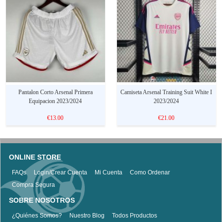
Pantalon Corto Arsenal Primera
Camiseta Arsenal Training Suit White I
Equipacion 2023/2024
2023/2024
€13.00
€21.00
ONLINE STORE
FAQs
Login/Crear Cuenta
Mi Cuenta
Como Ordenar
Compra Segura
SOBRE NOSOTROS
¿Quiénes Somos?
Nuestro Blog
Todos Productos