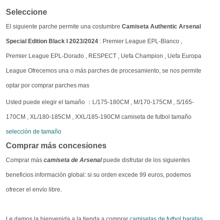
Seleccione
El siguiente parche permite una costumbre
Camiseta Authentic Arsenal
Special Edition Black I 2023/2024
: Premier League EPL-Blanco ,
Premier League EPL-Dorado , RESPECT , Uefa Champion , Uefa Europa
League Ofrecemos una o más parches de procesamiento, se nos permite
optar por comprar parches mas
Usted puede elegir el tamaño ：L/175-180CM , M/170-175CM , S/165-
170CM , XL/180-185CM , XXL/185-190CM camiseta de futbol tamaño
selección de tamaño
Comprar más concesiones
Comprar más
camiseta de Arsenal
puede disfrutar de los siguientes
beneficios información global: si su orden excede 99 euros, podemos
ofrecer el envío libre.
Le damos la bienvenida a la tienda a comprar
camisetas de futbol baratas