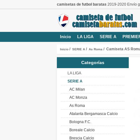
camisetas de futbol baratas
2019-2020 Envío gr
Inicio
LA LIGA
SERIE A
PREMIE
/
/
/ Camiseta AS Roma
Inicio
SERIE A
As Roma
Categorías
LA LIGA
SERIE A
AC Milan
AC Monza
As Roma
Atalanta Bergamasca Calcio
Bologna F.C.
Boreale Calcio
Brescia Calcio