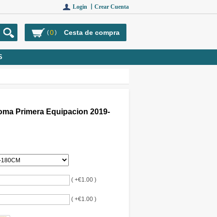
Login 丨
Crear Cuenta
0
Cesta de compra
(
)
S
ma Primera Equipacion 2019-
( +€1.00 )
( +€1.00 )