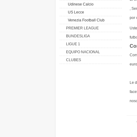
Udinese Calcio
, Se
US Lecce
por
Venezia Football Club
PREMIER LEAGUE
Ust
BUNDESLIGA
futb
LIGUE 1
Co
EQUIPO NACIONAL
Com
CLUBES
euro
Le d
face
noso