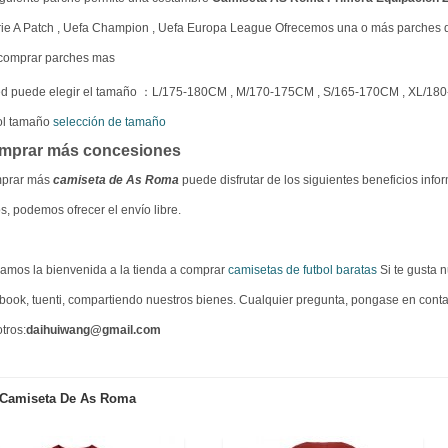
rie A Patch , Uefa Champion , Uefa Europa League Ofrecemos una o más parches d
 comprar parches mas
ed puede elegir el tamaño ：L/175-180CM , M/170-175CM , S/165-170CM , XL/18
ol tamaño
selección de tamaño
mprar más concesiones
prar más
camiseta de As Roma
puede disfrutar de los siguientes beneficios info
s, podemos ofrecer el envío libre.
amos la bienvenida a la tienda a comprar
camisetas de futbol baratas
Si te gusta n
book, tuenti, compartiendo nuestros bienes. Cualquier pregunta, pongase en cont
tros:
daihuiwang@gmail.com
Camiseta De As Roma