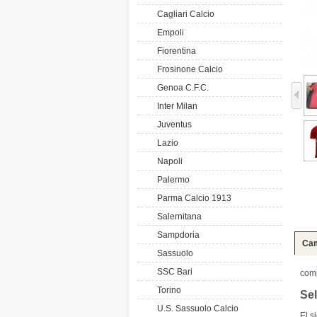
Cagliari Calcio
Empoli
Fiorentina
Frosinone Calcio
Genoa C.F.C.
Inter Milan
Juventus
Lazio
Napoli
Palermo
Parma Calcio 1913
Salernitana
Sampdoria
Cam
Sassuolo
SSC Bari
com
Torino
Se
U.S. Sassuolo Calcio
El s