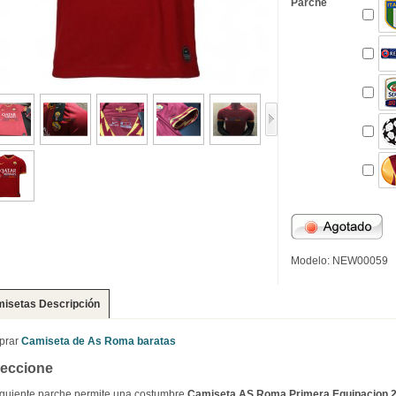
Parche
Modelo: NEW00059
isetas Descripción
prar
Camiseta de As Roma baratas
leccione
iguiente parche permite una costumbre
Camiseta AS Roma Primera Equipacion 