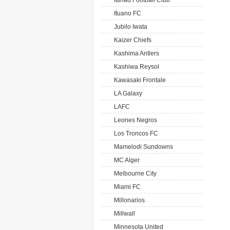
Ittihad Football Club
Ituano FC
Jubilo Iwata
Kaizer Chiefs
Kashima Antlers
Kashiwa Reysol
Kawasaki Frontale
LA Galaxy
LAFC
Leones Negros
Los Troncos FC
Mamelodi Sundowns
MC Alger
Melbourne City
Miami FC
Millonarios
Millwall
Minnesota United