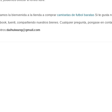
s, podemos ofrecer el envío libre.
amos la bienvenida a la tienda a comprar
camisetas de futbol baratas
Si te gusta n
book, tuenti, compartiendo nuestros bienes. Cualquier pregunta, pongase en cont
tros:
daihuiwang@gmail.com