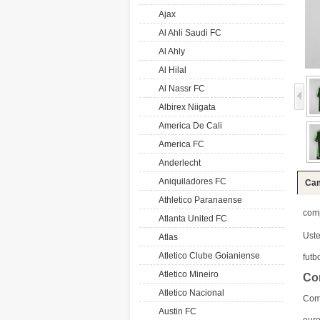
Ajax
Al Ahli Saudi FC
Al Ahly
Al Hilal
Al Nassr FC
Albirex Niigata
America De Cali
America FC
Anderlecht
Aniquiladores FC
Cam
Athletico Paranaense
com
Atlanta United FC
Ust
Atlas
Atletico Clube Goianiense
futb
Atletico Mineiro
Co
Atletico Nacional
Com
Austin FC