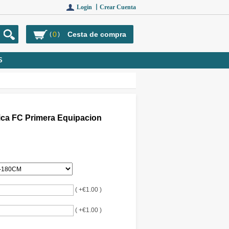
Login 丨
Crear Cuenta
0
Cesta de compra
(
)
S
ca FC Primera Equipacion
( +€1.00 )
( +€1.00 )