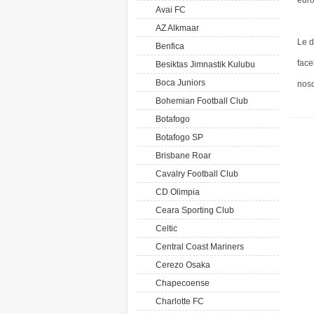
euro
Avai FC
AZ Alkmaar
Le d
Benfica
face
Besiktas Jimnastik Kulubu
Boca Juniors
noso
Bohemian Football Club
Botafogo
Botafogo SP
Brisbane Roar
Cavalry Football Club
CD Olimpia
Ceara Sporting Club
Celtic
Central Coast Mariners
Cerezo Osaka
Chapecoense
Charlotte FC