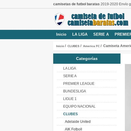
camisetas de futbol baratas
2019-2020 Envío gr
Inicio
LA LIGA
SERIE A
PREMIE
/
/
/ Camiseta Ameri
Inicio
CLUBES
America FC
Categorías
LA LIGA
SERIE A
PREMIER LEAGUE
BUNDESLIGA
LIGUE 1
EQUIPO NACIONAL
CLUBES
Adelaide United
AIK Fotboll