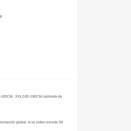
28
0-185CM , XXL/185-190CM camiseta de
nformación global: si su orden excede 99