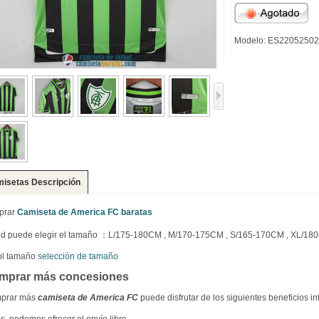
Modelo: ES2205250
isetas Descripción
prar
Camiseta de America FC baratas
ed puede elegir el tamaño ：L/175-180CM , M/170-175CM , S/165-170CM , XL/18
ol tamaño
selección de tamaño
mprar más concesiones
prar más
camiseta de America FC
puede disfrutar de los siguientes beneficios i