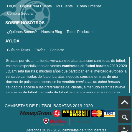
FAQs
Login/Crear Cuenta
Mi Cuenta
Como Ordenar
Compra Segura
SOBRE NOSOTROS
¿Quiénes Somos?
Nuestro Blog
Todos Productos
AYUDA
Guía de Tallas
Envíos
Contacto
Gracias por visitar la tienda www.camisetabaratas.com camisetas de futbol,
estamos especializados en ventas
camisetas de futbol baratas
2019 2020
, (Camiseta baratas) muchos años que participan en el mercado europeo la
venta de camisetas de futbol baratas, negocio consiste en mas de una
docena de países europeos, se ha vendido
camisetas de futbol baratas
calidad de acceso a las preferencias del cliente, a menudo estantes nueva
camisetas de futbol, camiseta de futbol vendemos importante populares,
incluyendo equipaciones de fútbol del real Madrid, camisetas de futbol de
Barcelona, camisa de futbol Arsenal, y la camisa de fútbol Atlético de Madrid,
CAMISETAS DE FUTBOL BARATAS 2019 2020
sitios de la camisa de futbol que venden , cien por ciento algodón, lavable a
máquina, no desapareciendo, la calidad puede ser garantizada, puedes
estar seguro de comprar!
0
Derechos 2019 - 2020 camisetas de futbol baratas